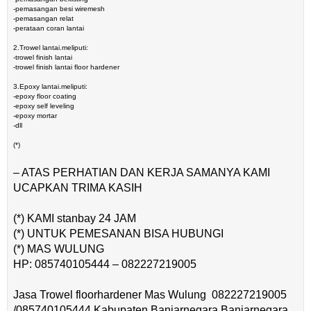
-pemasangan besi wiremesh
-pemasangan relat
-perataan coran lantai
2.Trowel lantai.meliputi:
-trowel finish lantai
-trowel finish lantai floor hardener
3.Epoxy lantai.meliputi:
-epoxy floor coating
-epoxy self leveling
-epoxy mortar
-dll
(*)
– ATAS PERHATIAN DAN KERJA SAMANYA KAMI
UCAPKAN TRIMA KASIH
(*) KAMI stanbay 24 JAM
(*) UNTUK PEMESANAN BISA HUBUNGI
(*) MAS WULUNG
HP: 085740105444 – 082227219005
Jasa Trowel floorhardener Mas Wulung 082227219005
/085740105444 Kabupaten Banjarnegara Banjarnegara