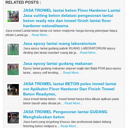
RELATED POSTS :
JASA TROWEL lantai beton Floor Hardener Lantai
Jasa cutting beton delatasi pengecoran lantai
beton ready mix dan trowel finish lantai floor
hardener natural/warna
Jasa trowel Lantai beton lantai cor beton readymix harga borong pekerjaan biaya
efisien Lantai gu…
Read More...
Jasa epoxy lantai ruang laboratorium
Jasa epoxy lantai gudang pabrik RUANG LABORATORIUM epoxy
dinding dan lantai standart ruang lab ja…
Read More...
Jasa epoxy lantai gudang makanan
Epoxy lantai gudang makanan anjuran wajib dari Balai POM jasa epoxy
lantai , epoxy self leveling …
Read More...
JASA TROWEL lantai BETON poles trowel lantai
cor Aplikator Floor Hardener Dan Finish Trowel
Beton Readymix,
Jasa trowel lantai beton - trowel lantai hanya bisa dibuat aplikasi pada
beton basah atau disaat pe…
Read More...
JASA TROWEL Pengecoran lantai GUDANG
Menghaluskan beton
Jasa kami yang tergolong khusus dan profesional dalam bidang
finishing beton meliputi a…
Read More...