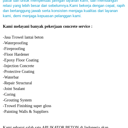
pasar dan untuk memperluas jaringan layanan kami, dan membangun
relasi yang lebih besar dari sebelumnya.Kami bekerja dengan cepat, rapih
dan bertanggung jawab serta konsisten menjaga kualitas dari layanan
kami, demi menjaga kepuasan pelanggan kami.
Kami melayani banyak pekerjaan concrete service :
-
Jasa Trowel lantai beton
-Waterproofing
-Fireproofing
-Floor Hardener
-Epoxy Floor Coating
-Injection Concrete
-Protective Coating
-Waterbar
-Repair Structural
-Joint Sealant
-Coring
-Grouting System
-Trowel Finishing super gloss
-Painting Walls & Suppliers
Kami sebagai salah satu APLIKATOR BETON di Indonesia akan