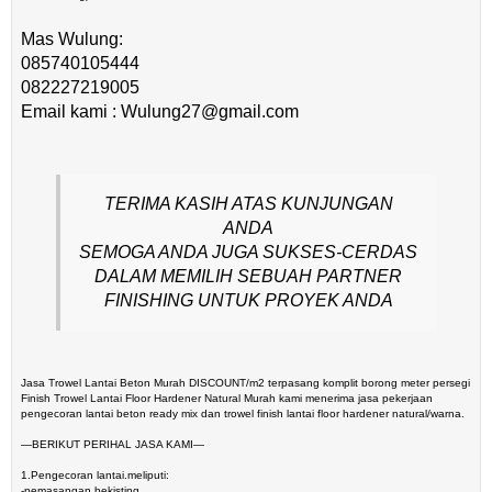
Mas Wulung:
085740105444
082227219005
Email kami : Wulung27@gmail.com
TERIMA KASIH ATAS KUNJUNGAN
ANDA
SEMOGA ANDA JUGA SUKSES-CERDAS
DALAM MEMILIH SEBUAH PARTNER
FINISHING UNTUK PROYEK ANDA
Jasa Trowel Lantai Beton Murah DISCOUNT/m2 terpasang komplit borong meter persegi
Finish Trowel Lantai Floor Hardener Natural Murah kami menerima jasa pekerjaan
pengecoran lantai beton ready mix dan trowel finish lantai floor hardener natural/warna.
—BERIKUT PERIHAL JASA KAMI—
1.Pengecoran lantai.meliputi:
-pemasangan bekisting