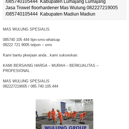
/085740105444 Kabupaten Lumajang Lumajang
Jasa Trowel floorhardener Mas Wulung 082227219005
/085740105444 Kabupaten Madiun Madiun
MAS WULUNG SPESIALIS
085740 105 444 tlpn-sms-whatsap
08222 721 9005 telpon – sms
Kami bantu pkerjaan anda , kami sukseskan.
KAMI BERSAING HARGA – MURAH – BERKUALITAS –
PROFESIONAL .
MAS WULUNG SPESIALIS
082227219005 / 085.740.105.444