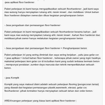
-jasa aplikasi floor hardener
Paket pekerjaan ini kami hanya mengaplikasikan sebuah floorhardener , jadi kami saya
mas wulung hanya menyiapkan tukang ahli, mesin trowel , dan mobilisasi. Untuk bahan
floor hardener disiapkan owner.dan diluar kegiatan penghamparan beton
- Jasa pengadaan dan pemasangan floor hardener
Paket pekerjaan ini kami mengaplikasikan sebuah floorhardener beserta bahan , jadi
kami saya mas wulung menyiapkan tukang ahli, mesin trowel , bahan floor hardener dan
mobilisasi.pihak owner hanya melakukan kegiatan penghamparan beton
- Jasa pengadaan dan pemasangan floor hardener + Penghamparan beton
Paket pekerjaan ini yang sering dimintak dan saya sering kerjakan , yaitu jasa gelar cor
+ jasa aplikasi + includ bahan floor hardener , beberapa pihak owner yang ingin hasilnya
maksimal pekerjaan item gelar cor di includkan kami yang sudah terbiasa bermain beton
, mempunyai peralatan ,sumber daya manusia dan teknik memperlilakukan sebuah
beton.
- jasa Komplit
Komplit yang saya maksud disini adalah sebuah pekerjaan flooring (pengecoran lantai)
yang diawali dari kegiatan:pemasangan plastik,waremesh, elevasi, gelar cor,
floorhardener .pihak lontraktor hanya menyiapkan sebuah lahan dan order beton.
AREA/ruangan pekerjaan yang biasa kami aplikasi floor hardener :