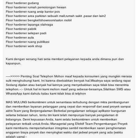
Floor hardener gudang
Floor hardener rumah pemotongan hewan
Floor hardener ruang arsip kantor pos
Floor hardener area parkiran sebuah mall,rumah sakit ,pasar dan lain2
Floor hardener bengkel/showroom/salon mobil
Floor hardener lapanga olahraga
Floor hardener pabrik
Floor hardener selepan padi
Floor hardener aula
Floor hardener ruang publikasi
Floor hardener work shop
Kami dengan senang hati setia memberi pelayanan kepada anda dimana pun dan
kapanpun.
----->>>>> Penting Soal Telephon Mohon maaf kepada konsumen yang mungkin merasa
sulit menghubungi kami. Ini karena disebabkan benyak hal.Misalnya saya sedang rapat
Sedang dijalan atau banyak hal lainnya yang menyebabkan saya tidak bisa menerima
telephon.--:- Untuk hal ini kami mohon maaf yang sebesar-besarnya.Silahkan SMS atau
WhastsApp kami dahulu kalau kami tidak bisa di telphon
MAS WULUNG berkomitmen untuk senantiasa terhubung dengan mitra pembangunan
dan memberikan layanan pelanggan yang cepat dan responsif dari awal proyek sampai
akhir.Team yang Berpengalaman Berbekal pengalaman sebagai aplikator bangunan
selama belasan tahun, tentu tim kami telah mempunyai banyak pengalaman di
bidangnya. Demi kepuasan Anda, kami selalu berkomitmen untuk memberikan
pelayanan terbaik untuk Anda.-Managerial yang Efektif Team Pengembangan Proyek
kami membantu mempertahankan integritas sambil memberikan saran penghematan
anggaran biaya proyek dan menyingkat waktu dari jadwal proyek yang ada (waktu
adalah uang) -