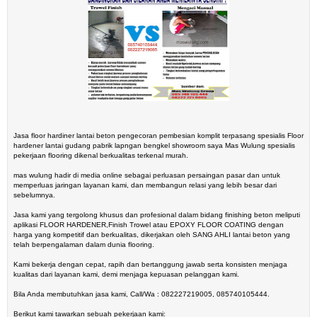
Jasa floor hardiner lantai beton pengecoran pembesian komplit terpasang spesialis Floor
hardener lantai gudang pabrik lapngan bengkel showroom saya Mas Wulung spesialis
pekerjaan flooring dikenal berkualitas terkenal murah.
mas wulung hadir di media online sebagai perluasan persaingan pasar dan untuk
memperluas jaringan layanan kami, dan membangun relasi yang lebih besar dari
sebelumnya.
Jasa kami yang tergolong khusus dan profesional dalam bidang finishing beton meliputi
aplikasi FLOOR HARDENER,Finish Trowel atau EPOXY FLOOR COATING dengan
harga yang kompetitif dan berkualitas, dikerjakan oleh SANG AHLI lantai beton yang
telah berpengalaman dalam dunia flooring.
Kami bekerja dengan cepat, rapih dan bertanggung jawab serta konsisten menjaga
kualitas dari layanan kami, demi menjaga kepuasan pelanggan kami.
Bila Anda membutuhkan jasa kami, Call/Wa : 082227219005, 085740105444.
Berikut kami tawarkan sebuah pekerjaan kami: