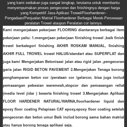
yang kami sediakan juga sangat lengkap, terutama untuk membantu
menyempurnakan proses pengecoran dan finishingnya dengan harga
yang Kompetitif Jasa Aplikasi Trowel/Floorhardener–
Pengadaan/Penjualan Matrial Floorhardener Berbagai Merek-Persewaan
peralatan Trowel ataupun Peralatan cor lainnya.
Kami mengerjakaan pekerjaan FLOORING diantaranya berbagai item
pekerjaan yaitu: 1.mengerjaan pekerjaan fiinishing trowel ,baik finish
trowel berkategori finishing AKHIR ROSKAM MANUAL, finishing
AKHIR FULL TROWEL trowel HALUS/standart atau SUPERFLAT dan
juga kami Mengerjakan Betonisasi jalan atau rigid jalan ,pengecoran
garis jalan RIGID BETON PAVEMENT 2.Mengerjakan Tenaga borong
penghamparan beton cor /perataan cor /gelarcor, bisa juga includ
pemasangan pebesian waremesh,stopcor dan pemasangan rellat
(media level jidar ) beserta finishing trowel 3.Mengerjakan Aplikasi
FLOOR HARDENER NATURAL/WARNA,floorhardener liquid dan
epoxy floor coating Pelapisan CAT epoxy,epoxy floor coating setelah
pengecoran dan beton umur Baik includ borong sama bahan matrial
atau hanya borong tenaga aplikasi saja.