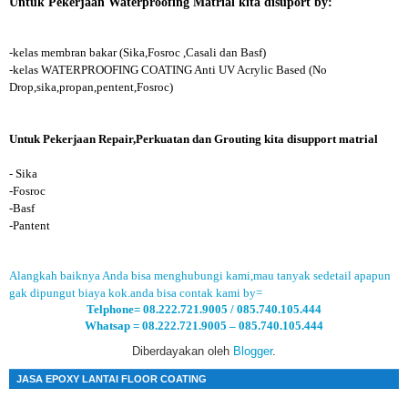
Untuk Pekerjaan Waterproofing Matrial kita disuport by:
-kelas membran bakar (Sika,Fosroc ,Casali dan Basf)
-kelas WATERPROOFING COATING Anti UV Acrylic Based (No
Drop,sika,propan,pentent,Fosroc)
Untuk Pekerjaan Repair,Perkuatan dan Grouting kita disupport matrial
- Sika
-Fosroc
-Basf
-Pantent
Alangkah baiknya Anda bisa menghubungi kami,mau tanyak sedetail apapun
gak dipungut biaya kok.anda bisa contak kami by=
Telphone= 08.222.721.9005 / 085.740.105.444
Whatsap = 08.222.721.9005 – 085.740.105.444
Diberdayakan oleh
Blogger
.
JASA EPOXY LANTAI FLOOR COATING