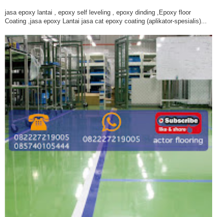
jasa epoxy lantai , epoxy self leveling , epoxy dinding ,Epoxy floor
Coating ,jasa epoxy Lantai jasa cat epoxy coating (aplikator-spesialis)...